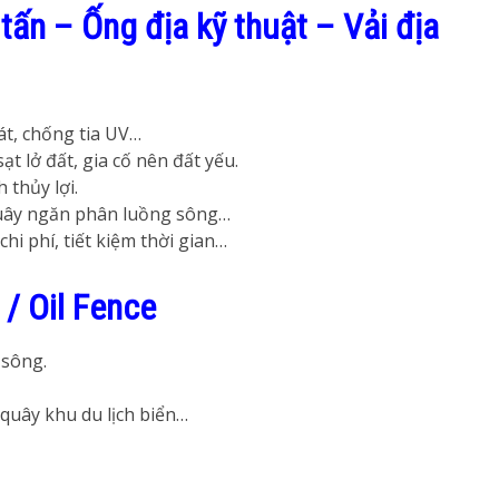
 tấn – Ống địa kỹ thuật – Vải địa
át, chống tia UV…
ạt lở đất, gia cố nên đất yếu.
 thủy lợi.
quây ngăn phân luồng sông…
hi phí, tiết kiệm thời gian…
/ Oil Fence
 sông.
quây khu du lịch biển…