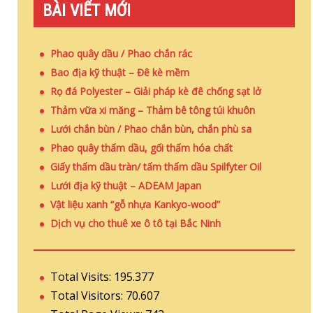
BÀI VIẾT MỚI
Phao quây dầu / Phao chắn rác
Bao địa kỹ thuật – Đê kè mềm
Rọ đá Polyester – Giải pháp kè đê chống sạt lở
Thảm vữa xi măng – Thảm bê tông túi khuôn
Lưới chắn bùn / Phao chắn bùn, chắn phù sa
Phao quây thấm dầu, gối thấm hóa chất
Giấy thấm dầu tràn/ tấm thấm dầu Spilfyter Oil
Lưới địa kỹ thuật – ADEAM Japan
Vật liệu xanh “gỗ nhựa Kankyo-wood”
Dịch vụ cho thuê xe ô tô tại Bắc Ninh
Total Visits:
195.377
Total Visitors:
70.607